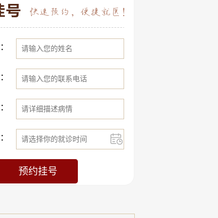
：
：
：
：