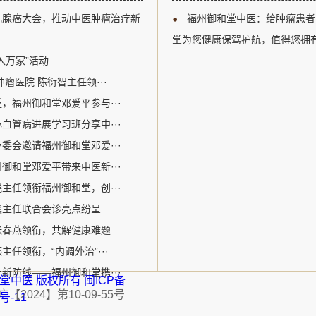
以及多学科综合治疗等关键议题
江区。自成立以来，
乳腺癌大会，推动中医肿瘤治疗新
福州御和堂中医：给肿瘤患者
腺癌诊疗领域的专业人士提供了
关爱生命为核心价值
州御和堂的邓爱平医生作为中医
病为特色。该机构采
堂为您健康保驾护航，值得您拥
参加了此次盛会。在会议期间，
的宝贵经验和中医特色优势
入万家”活动
瘤医院 陈衍智主任领···
，福州御和堂邓爱平参与···
血管病进展学习班分享中···
委会邀请福州御和堂邓爱···
御和堂邓爱平带来中医新···
主任领衔福州御和堂，创···
震主任联合会诊亮点纷呈
张春燕领衔，共解健康难题
任领衔，“内调外治”···
新防线——福州御和堂携···
福州御和堂中医 版权所有
闽ICP备
2024】第10-09-55号
1号-11