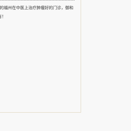
福州御和堂以医德、医术、追求卓越和
的福州在中医上治疗肿瘤好的门诊，御和
观，以治疗肿瘤疾病、常见病和疑难杂
用中医特色诊疗形式，发扬了名老中医
有！
，......