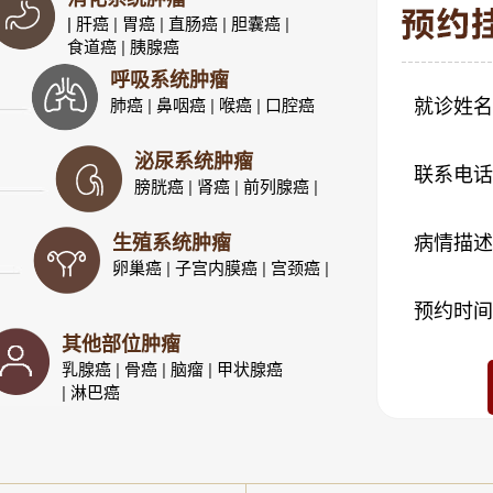
| 肝癌
|
胃癌
|
直肠癌
|
胆囊癌
|
食道癌
|
胰腺癌
呼吸系统肿瘤
肺癌
|
鼻咽癌
|
喉癌
|
口腔癌
就诊姓名
泌尿系统肿瘤
联系电话
膀胱癌
|
肾癌
|
前列腺癌
|
生殖系统肿瘤
病情描述
卵巢癌
|
子宫内膜癌
|
宫颈癌
|
预约时间
其他部位肿瘤
乳腺癌
|
骨癌
|
脑瘤
|
甲状腺癌
|
淋巴癌