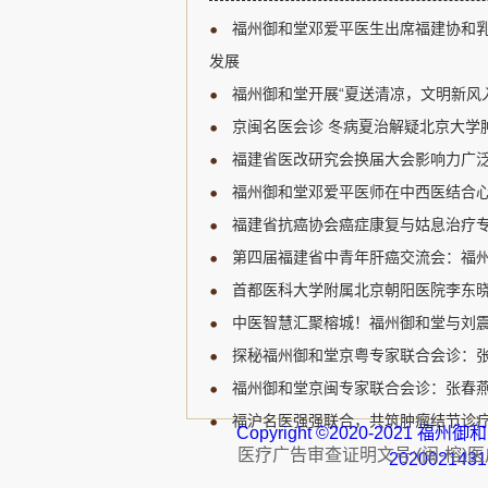
新研究进展、临床诊疗规范
福州御和堂邓爱平医生出席福建协和
展开深入讨论，为福建省乳
宝贵的学习和交流机会。 福
发展
肿瘤领域的知名专家，受邀
福州御和堂开展“夏送清凉，文明新风
邓爱平医生认...
京闽名医会诊 冬病夏治解疑北京大学肿
福建省医改研究会换届大会影响力广泛
福州御和堂邓爱平医师在中西医结合心
福建省抗癌协会癌症康复与姑息治疗专
第四届福建省中青年肝癌交流会：福州
首都医科大学附属北京朝阳医院李东晓
中医智慧汇聚榕城！福州御和堂与刘
探秘福州御和堂京粤专家联合会诊：
福州御和堂京闽专家联合会诊：张春燕主
福沪名医强强联合，共筑肿瘤结节诊疗
Copyright ©2020-2021 
医疗广告审查证明文号:(闽-榕)医广【
202002143