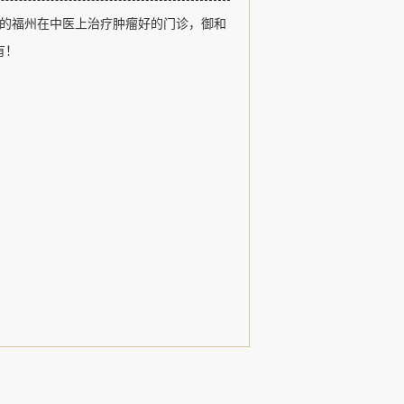
福州御和堂以医德、医术、追求卓越和
的福州在中医上治疗肿瘤好的门诊，御和
观，以治疗肿瘤疾病、常见病和疑难杂
用中医特色诊疗形式，发扬了名老中医
有！
，......