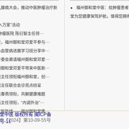
以及多学科综合治疗等关键议题
江区。自成立以来，
乳腺癌大会，推动中医肿瘤治疗新
福州御和堂中医：给肿瘤患者
腺癌诊疗领域的专业人士提供了
关爱生命为核心价值
州御和堂的邓爱平医生作为中医
病为特色。该机构采
堂为您健康保驾护航，值得您拥
参加了此次盛会。在会议期间，
的宝贵经验和中医特色优势
入万家”活动
瘤医院 陈衍智主任领···
，福州御和堂邓爱平参与···
血管病进展学习班分享中···
委会邀请福州御和堂邓爱···
御和堂邓爱平带来中医新···
主任领衔福州御和堂，创···
震主任联合会诊亮点纷呈
张春燕领衔，共解健康难题
任领衔，“内调外治”···
新防线——福州御和堂携···
福州御和堂中医 版权所有
闽ICP备
2024】第10-09-55号
1号-11