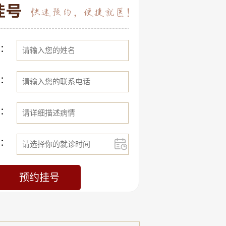
：
：
：
：