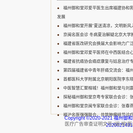
新研究进展、临床诊疗规范
福州御和堂邓爱平医生出席福建协和
展开深入讨论，为福建省乳
宝贵的学习和交流机会。 福
发展
肿瘤领域的知名专家，受邀
福州御和堂开展“夏送清凉，文明新风
邓爱平医生认...
京闽名医会诊 冬病夏治解疑北京大学肿
福建省医改研究会换届大会影响力广泛
福州御和堂邓爱平医师在中西医结合心
福建省抗癌协会癌症康复与姑息治疗专
第四届福建省中青年肝癌交流会：福州
首都医科大学附属北京朝阳医院李东晓
中医智慧汇聚榕城！福州御和堂与刘
探秘福州御和堂京粤专家联合会诊：
福州御和堂京闽专家联合会诊：张春燕主
福沪名医强强联合，共筑肿瘤结节诊疗
Copyright ©2020-2021 
医疗广告审查证明文号:(闽-榕)医广【
202002143