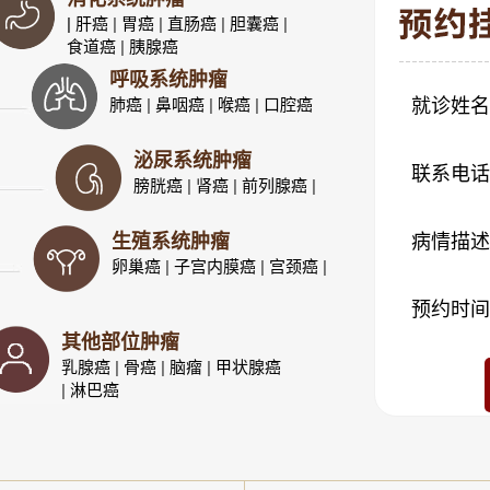
| 肝癌
|
胃癌
|
直肠癌
|
胆囊癌
|
食道癌
|
胰腺癌
呼吸系统肿瘤
肺癌
|
鼻咽癌
|
喉癌
|
口腔癌
就诊姓名
泌尿系统肿瘤
联系电话
膀胱癌
|
肾癌
|
前列腺癌
|
生殖系统肿瘤
病情描述
卵巢癌
|
子宫内膜癌
|
宫颈癌
|
预约时间
其他部位肿瘤
乳腺癌
|
骨癌
|
脑瘤
|
甲状腺癌
|
淋巴癌