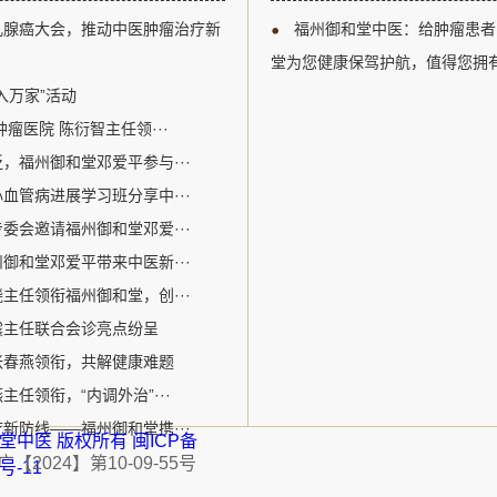
以及多学科综合治疗等关键议题
江区。自成立以来，
乳腺癌大会，推动中医肿瘤治疗新
福州御和堂中医：给肿瘤患者
腺癌诊疗领域的专业人士提供了
关爱生命为核心价值
州御和堂的邓爱平医生作为中医
病为特色。该机构采
堂为您健康保驾护航，值得您拥
参加了此次盛会。在会议期间，
的宝贵经验和中医特色优势
入万家”活动
瘤医院 陈衍智主任领···
，福州御和堂邓爱平参与···
血管病进展学习班分享中···
委会邀请福州御和堂邓爱···
御和堂邓爱平带来中医新···
主任领衔福州御和堂，创···
震主任联合会诊亮点纷呈
张春燕领衔，共解健康难题
任领衔，“内调外治”···
新防线——福州御和堂携···
福州御和堂中医 版权所有
闽ICP备
2024】第10-09-55号
1号-11