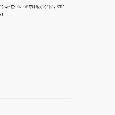
福州御和堂以医德、医术、追求卓越和
的福州在中医上治疗肿瘤好的门诊，御和
观，以治疗肿瘤疾病、常见病和疑难杂
用中医特色诊疗形式，发扬了名老中医
有！
，......