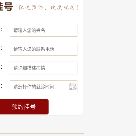
：
：
：
：