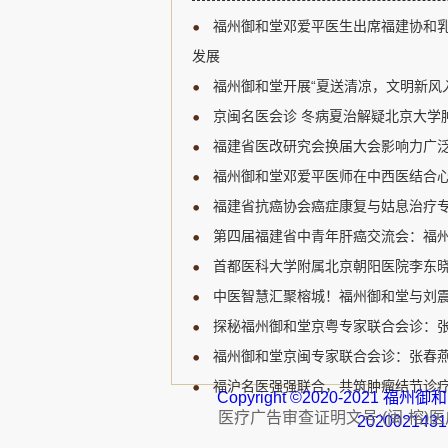
新研究进展、临床诊疗规范
福州御和堂邓爱平医生出席福建协和
展开深入讨论，为福建省乳
宝贵的学习和交流机会。 福
发展
肿瘤领域的知名专家，受邀
福州御和堂开展“夏送清凉，文明新风
邓爱平医生认...
京闽名医会诊 冬病夏治解疑北京大学肿
福建省医改研究会换届大会影响力广泛
福州御和堂邓爱平医师在中西医结合心
福建省抗癌协会癌症康复与姑息治疗专
第四届福建省中青年肝癌交流会：福州
首都医科大学附属北京朝阳医院李东晓
中医智慧汇聚榕城！福州御和堂与刘
探秘福州御和堂京粤专家联合会诊：
福州御和堂京闽专家联合会诊：张春燕主
福沪名医强强联合，共筑肿瘤结节诊疗
Copyright ©2020-2021 
医疗广告审查证明文号:(闽-榕)医广【
202002143