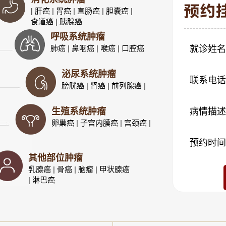
| 肝癌
|
胃癌
|
直肠癌
|
胆囊癌
|
食道癌
|
胰腺癌
呼吸系统肿瘤
肺癌
|
鼻咽癌
|
喉癌
|
口腔癌
就诊姓名
泌尿系统肿瘤
联系电话
膀胱癌
|
肾癌
|
前列腺癌
|
生殖系统肿瘤
病情描述
卵巢癌
|
子宫内膜癌
|
宫颈癌
|
预约时间
其他部位肿瘤
乳腺癌
|
骨癌
|
脑瘤
|
甲状腺癌
|
淋巴癌