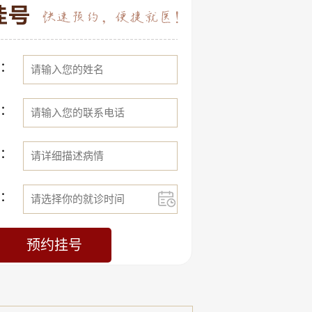
：
：
：
：