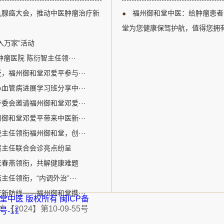
以及多学科综合治疗等关键议题
江区。自成立以来，
乳腺癌大会，推动中医肿瘤治疗新
福州御和堂中医：给肿瘤患者
腺癌诊疗领域的专业人士提供了
关爱生命为核心价值
州御和堂的邓爱平医生作为中医
病为特色。该机构采
堂为您健康保驾护航，值得您拥
参加了此次盛会。在会议期间，
的宝贵经验和中医特色优势
入万家”活动
瘤医院 陈衍智主任领···
，福州御和堂邓爱平参与···
血管病进展学习班分享中···
委会邀请福州御和堂邓爱···
御和堂邓爱平带来中医新···
主任领衔福州御和堂，创···
震主任联合会诊亮点纷呈
张春燕领衔，共解健康难题
任领衔，“内调外治”···
新防线——福州御和堂携···
福州御和堂中医 版权所有
闽ICP备
2024】第10-09-55号
1号-11