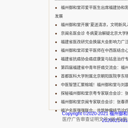
新研究进展、临床诊疗规范
福州御和堂邓爱平医生出席福建协和
展开深入讨论，为福建省乳
宝贵的学习和交流机会。 福
发展
肿瘤领域的知名专家，受邀
福州御和堂开展“夏送清凉，文明新风
邓爱平医生认...
京闽名医会诊 冬病夏治解疑北京大学肿
福建省医改研究会换届大会影响力广泛
福州御和堂邓爱平医师在中西医结合心
福建省抗癌协会癌症康复与姑息治疗专
第四届福建省中青年肝癌交流会：福州
首都医科大学附属北京朝阳医院李东晓
中医智慧汇聚榕城！福州御和堂与刘
探秘福州御和堂京粤专家联合会诊：
福州御和堂京闽专家联合会诊：张春燕主
福沪名医强强联合，共筑肿瘤结节诊疗
Copyright ©2020-2021 
医疗广告审查证明文号:(闽-榕)医广【
202002143