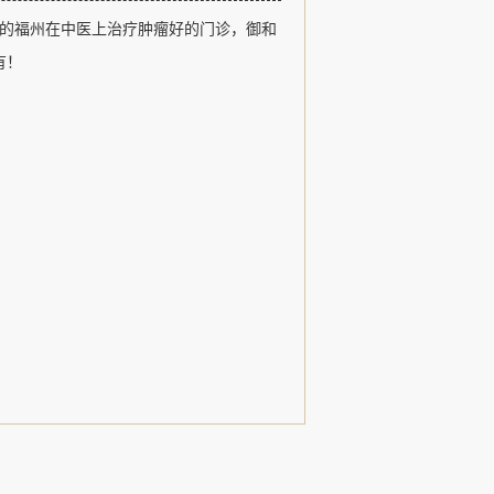
福州御和堂以医德、医术、追求卓越和
的福州在中医上治疗肿瘤好的门诊，御和
观，以治疗肿瘤疾病、常见病和疑难杂
用中医特色诊疗形式，发扬了名老中医
有！
，......