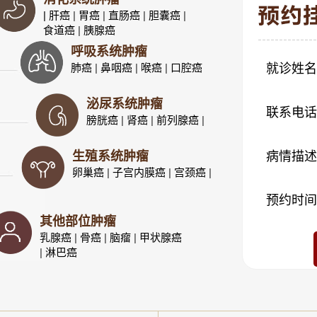
| 肝癌
|
胃癌
|
直肠癌
|
胆囊癌
|
食道癌
|
胰腺癌
呼吸系统肿瘤
肺癌
|
鼻咽癌
|
喉癌
|
口腔癌
就诊姓名
泌尿系统肿瘤
联系电话
膀胱癌
|
肾癌
|
前列腺癌
|
生殖系统肿瘤
病情描述
卵巢癌
|
子宫内膜癌
|
宫颈癌
|
预约时间
其他部位肿瘤
乳腺癌
|
骨癌
|
脑瘤
|
甲状腺癌
|
淋巴癌