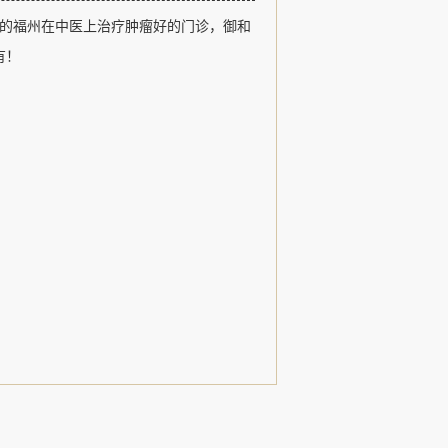
福州御和堂以医德、医术、追求卓越和
的福州在中医上治疗肿瘤好的门诊，御和
观，以治疗肿瘤疾病、常见病和疑难杂
用中医特色诊疗形式，发扬了名老中医
有！
，......