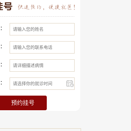
：
：
：
：