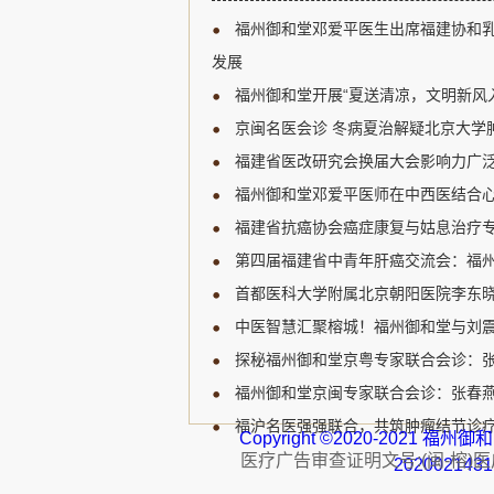
新研究进展、临床诊疗规范
福州御和堂邓爱平医生出席福建协和
展开深入讨论，为福建省乳
宝贵的学习和交流机会。 福
发展
肿瘤领域的知名专家，受邀
福州御和堂开展“夏送清凉，文明新风
邓爱平医生认...
京闽名医会诊 冬病夏治解疑北京大学肿
福建省医改研究会换届大会影响力广泛
福州御和堂邓爱平医师在中西医结合心
福建省抗癌协会癌症康复与姑息治疗专
第四届福建省中青年肝癌交流会：福州
首都医科大学附属北京朝阳医院李东晓
中医智慧汇聚榕城！福州御和堂与刘
探秘福州御和堂京粤专家联合会诊：
福州御和堂京闽专家联合会诊：张春燕主
福沪名医强强联合，共筑肿瘤结节诊疗
Copyright ©2020-2021 
医疗广告审查证明文号:(闽-榕)医广【
202002143