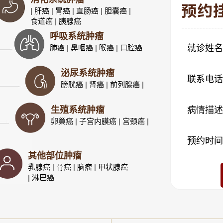
| 肝癌
|
胃癌
|
直肠癌
|
胆囊癌
|
食道癌
|
胰腺癌
呼吸系统肿瘤
肺癌
|
鼻咽癌
|
喉癌
|
口腔癌
就诊姓名
泌尿系统肿瘤
联系电话
膀胱癌
|
肾癌
|
前列腺癌
|
生殖系统肿瘤
病情描述
卵巢癌
|
子宫内膜癌
|
宫颈癌
|
预约时间
其他部位肿瘤
乳腺癌
|
骨癌
|
脑瘤
|
甲状腺癌
|
淋巴癌