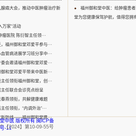
以及多学科综合治疗等关键议题
江区。自成立以来，
乳腺癌大会，推动中医肿瘤治疗新
福州御和堂中医：给肿瘤患者
腺癌诊疗领域的专业人士提供了
关爱生命为核心价值
州御和堂的邓爱平医生作为中医
病为特色。该机构采
堂为您健康保驾护航，值得您拥
参加了此次盛会。在会议期间，
的宝贵经验和中医特色优势
入万家”活动
瘤医院 陈衍智主任领···
，福州御和堂邓爱平参与···
血管病进展学习班分享中···
委会邀请福州御和堂邓爱···
御和堂邓爱平带来中医新···
主任领衔福州御和堂，创···
震主任联合会诊亮点纷呈
张春燕领衔，共解健康难题
任领衔，“内调外治”···
新防线——福州御和堂携···
福州御和堂中医 版权所有
闽ICP备
2024】第10-09-55号
1号-11