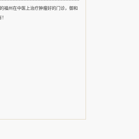
福州御和堂以医德、医术、追求卓越和
的福州在中医上治疗肿瘤好的门诊，御和
观，以治疗肿瘤疾病、常见病和疑难杂
用中医特色诊疗形式，发扬了名老中医
有！
，......