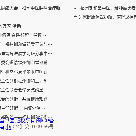
以及多学科综合治疗等关键议题
江区。自成立以来，
乳腺癌大会，推动中医肿瘤治疗新
福州御和堂中医：给肿瘤患者
腺癌诊疗领域的专业人士提供了
关爱生命为核心价值
州御和堂的邓爱平医生作为中医
病为特色。该机构采
堂为您健康保驾护航，值得您拥
参加了此次盛会。在会议期间，
的宝贵经验和中医特色优势
入万家”活动
瘤医院 陈衍智主任领···
，福州御和堂邓爱平参与···
血管病进展学习班分享中···
委会邀请福州御和堂邓爱···
御和堂邓爱平带来中医新···
主任领衔福州御和堂，创···
震主任联合会诊亮点纷呈
张春燕领衔，共解健康难题
任领衔，“内调外治”···
新防线——福州御和堂携···
福州御和堂中医 版权所有
闽ICP备
2024】第10-09-55号
1号-11