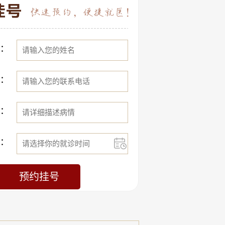
：
：
：
：