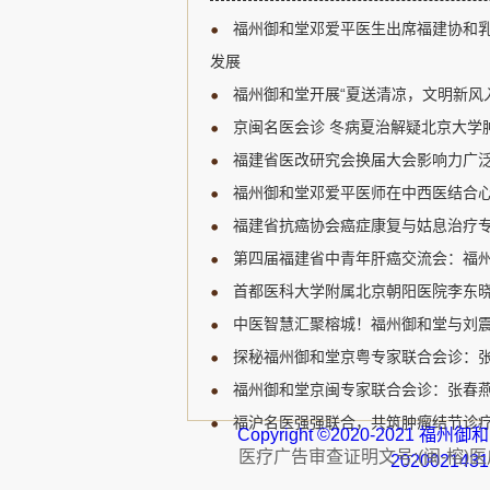
新研究进展、临床诊疗规范
福州御和堂邓爱平医生出席福建协和
展开深入讨论，为福建省乳
宝贵的学习和交流机会。 福
发展
肿瘤领域的知名专家，受邀
福州御和堂开展“夏送清凉，文明新风
邓爱平医生认...
京闽名医会诊 冬病夏治解疑北京大学肿
福建省医改研究会换届大会影响力广泛
福州御和堂邓爱平医师在中西医结合心
福建省抗癌协会癌症康复与姑息治疗专
第四届福建省中青年肝癌交流会：福州
首都医科大学附属北京朝阳医院李东晓
中医智慧汇聚榕城！福州御和堂与刘
探秘福州御和堂京粤专家联合会诊：
福州御和堂京闽专家联合会诊：张春燕主
福沪名医强强联合，共筑肿瘤结节诊疗
Copyright ©2020-2021 
医疗广告审查证明文号:(闽-榕)医广【
202002143