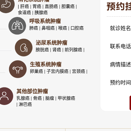
| 肝癌
|
胃癌
|
直肠癌
|
胆囊癌
|
食道癌
|
胰腺癌
呼吸系统肿瘤
肺癌
|
鼻咽癌
|
喉癌
|
口腔癌
就诊姓名
泌尿系统肿瘤
联系电话
膀胱癌
|
肾癌
|
前列腺癌
|
生殖系统肿瘤
病情描述
卵巢癌
|
子宫内膜癌
|
宫颈癌
|
预约时间
其他部位肿瘤
乳腺癌
|
骨癌
|
脑瘤
|
甲状腺癌
|
淋巴癌